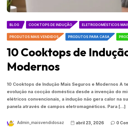
BLOG
COOKTOPS DE INDUÇÃO
ELETRODOMÉSTICOS MAI
PRODUTOS MAIS VENDIDOS
PRODUTOS PARA CASA
PROD
10 Cooktops de Induçã
Modernos
10 Cooktops de Indução Mais Seguros e Modernos A te
evolução na cocção doméstica desde a invenção do mi
elétricos convencionais, a indução não gera calor na s
panela através de campos eletromagnéticos. Para […]
Admin_maisvendidosaz
abril 23, 2026
0 Co