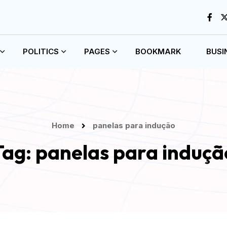
POLITICS
PAGES
BOOKMARK
BUSI
Home
panelas para indução
Tag:
panelas para induçã