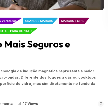
S VENDIDOS
GRANDES MARCAS
MARCAS TOP10
UTOS PARA COZINHA
o Mais Seguros e
cnologia de indução magnética representa a maior
cro-ondas. Diferente dos fogões a gás ou cooktops
uperfície de vidro, mas sim diretamente no fundo da
mments
47 Views